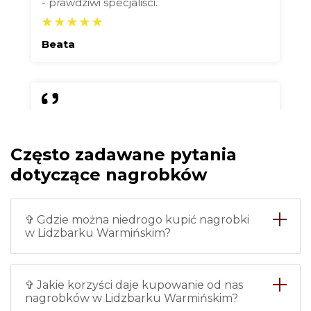
- prawdziwi specjaliści.
Beata
Chciałam zrobić nowy nagrobek
dla babci i w tej firmie
Często zadawane pytania
zamówiłam nagrobek w
Lidzbarku Warmińskim ze
dotyczące nagrobków
zdjęciem. Wszystko zostało
zrobione bardzo dokładnie i na
czas, nie mam żadnych zarzutów.
✞ Gdzie można niedrogo kupić nagrobki
Instalację również wykonywali
w Lidzbarku Warmińskim?
profesjonaliści, więc śmiało
polecam.
✞ Jakie korzyści daje kupowanie od nas
Maria
nagrobków w Lidzbarku Warmińskim?