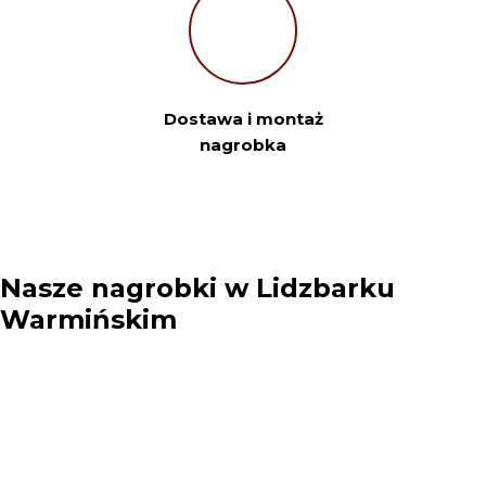
Twoje miasto
Dostawa i montaż
nagrobka
Twój e-mail
Sprawdź szczegóły zamówienia
Nasze nagrobki w Lidzbarku
Warmińskim
Klikając przycisk „Prześlij”, akceptuję ogólne warunki. Rozumiem,
że moje dane osobowe będą wykorzystywane zgodnie z polityką
prywatności, polityką plików cookie i podobnymi technologiami.