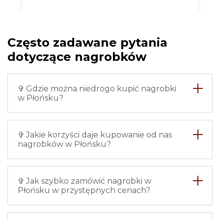
Chciałam zrobić nowy nagrobek
dla babci i w tej firmie
zamówiłam nagrobek w Płońsku
Często zadawane pytania
ze zdjęciem. Wszystko zostało
zrobione bardzo dokładnie i na
dotyczące nagrobków
czas, nie mam żadnych zarzutów.
Instalację również wykonywali
profesjonaliści, więc śmiało
✞ Gdzie można niedrogo kupić nagrobki
polecam.
w Płońsku?
Maria
✞ Jakie korzyści daje kupowanie od nas
nagrobków w Płońsku?
✞ Jak szybko zamówić nagrobki w
Każdy z pracowników tej firmy -
Płońsku w przystępnych cenach?
to specjalista z klasą. Uważnie
słuchają Twoich życzeń i
następnie dokładnie je realizują.