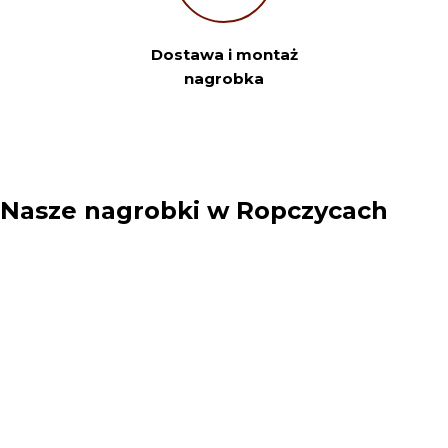
Dostawa i montaż
Twój e-mail
nagrobka
Sprawdź szczegóły zamówienia
Nasze nagrobki w Ropczycach
Klikając przycisk „Prześlij”, akceptuję ogólne warunki. Rozumiem,
że moje dane osobowe będą wykorzystywane zgodnie z polityką
prywatności, polityką plików cookie i podobnymi technologiami.