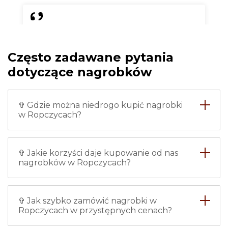
Chciałam zrobić nowy nagrobek
dla babci i w tej firmie
Często zadawane pytania
zamówiłam nagrobek w
Ropczycach ze zdjęciem.
dotyczące nagrobków
Wszystko zostało zrobione
bardzo dokładnie i na czas, nie
mam żadnych zarzutów.
✞ Gdzie można niedrogo kupić nagrobki
Instalację również wykonywali
w Ropczycach?
profesjonaliści, więc śmiało
polecam.
✞ Jakie korzyści daje kupowanie od nas
Maria
nagrobków w Ropczycach?
✞ Jak szybko zamówić nagrobki w
Ropczycach w przystępnych cenach?
Każdy z pracowników tej firmy -