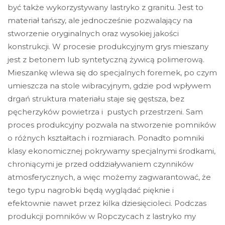
być także wykorzystywany lastryko z granitu. Jest to
materiał tańszy, ale jednocześnie pozwalający na
stworzenie oryginalnych oraz wysokiej jakości
konstrukcji. W procesie produkcyjnym grys mieszany
jest z betonem lub syntetyczną żywicą polimerową.
Mieszankę wlewa się do specjalnych foremek, po czym
umieszcza na stole wibracyjnym, gdzie pod wpływem
drgań struktura materiału staje się gęstsza, bez
pęcherzyków powietrza i pustych przestrzeni. Sam
proces produkcyjny pozwala na stworzenie pomników
o różnych kształtach i rozmiarach. Ponadto pomniki
klasy ekonomicznej pokrywamy specjalnymi środkami,
chroniącymi je przed oddziaływaniem czynników
atmosferycznych, a więc możemy zagwarantować, że
tego typu nagrobki będą wyglądać pięknie i
efektownie nawet przez kilka dziesięcioleci. Podczas
produkcji pomników w Ropczycach z lastryko my