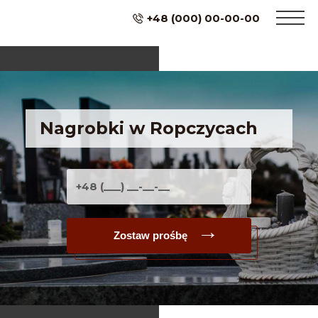
+48 (000) 00-00-00
Nagrobki w Ropczycach
Zostaw prośbę