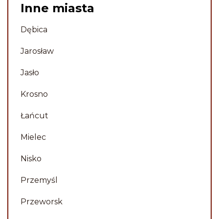
bardzo profesjonalne usługi,
Inne miasta
obsługa była miła i wyrozumiała,
jakość realizacji pomnika - 10 na
Dębica
10. Polecam.
Jarosław
Piotr
Jasło
Krosno
Łańcut
Mielec
Nisko
Przemyśl
Przeworsk