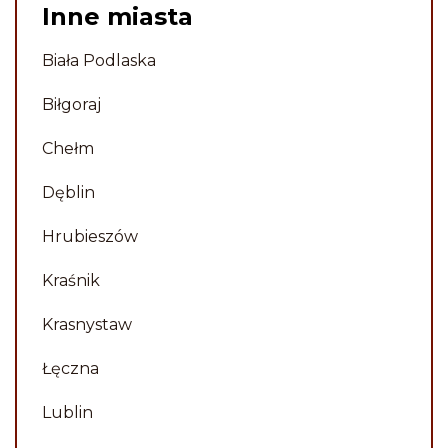
wyrozumiała, jakość realizacji
Inne miasta
pomnika - 10 na 10. Polecam.
Biała Podlaska
Piotr
Biłgoraj
Chełm
Dęblin
Hrubieszów
Kraśnik
Krasnystaw
Łęczna
Lublin