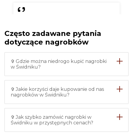
Chciałam zrobić nowy nagrobek
dla babci i w tej firmie
Często zadawane pytania
zamówiłam nagrobek w Świdniku
ze zdjęciem. Wszystko zostało
dotyczące nagrobków
zrobione bardzo dokładnie i na
czas, nie mam żadnych zarzutów.
Instalację również wykonywali
✞ Gdzie można niedrogo kupić nagrobki
profesjonaliści, więc śmiało
w Świdniku?
polecam.
Maria
✞ Jakie korzyści daje kupowanie od nas
nagrobków w Świdniku?
✞ Jak szybko zamówić nagrobki w
Świdniku w przystępnych cenach?
Każdy z pracowników tej firmy -
to specjalista z klasą. Uważnie