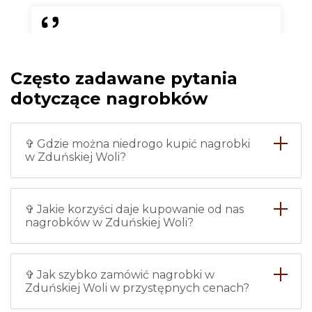
Chciałam zrobić nowy nagrobek
dla babci i w tej firmie
Często zadawane pytania
zamówiłam nagrobek w
Zduńskiej Woli ze zdjęciem.
dotyczące nagrobków
Wszystko zostało zrobione
bardzo dokładnie i na czas, nie
mam żadnych zarzutów.
✞ Gdzie można niedrogo kupić nagrobki
Instalację również wykonywali
w Zduńskiej Woli?
profesjonaliści, więc śmiało
polecam.
✞ Jakie korzyści daje kupowanie od nas
Maria
nagrobków w Zduńskiej Woli?
✞ Jak szybko zamówić nagrobki w
Zduńskiej Woli w przystępnych cenach?
Każdy z pracowników tej firmy -