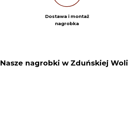
Telefon:
Dostawa i montaż
nagrobka
Twoje miasto
Twój e-mail
Nasze nagrobki w Zduńskiej Woli
Sprawdź szczegóły zamówienia
Klikając przycisk „Prześlij”, akceptuję ogólne warunki. Rozumiem,
że moje dane osobowe będą wykorzystywane zgodnie z polityką
prywatności, polityką plików cookie i podobnymi technologiami.