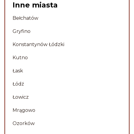
profesjonalne usługi, obsługa
Inne miasta
była miła i wyrozumiała, jakość
realizacji pomnika - 10 na 10.
Bełchatów
Polecam.
Gryfino
Piotr
Konstantynów Łódzki
Kutno
Łask
Łódź
Łowicz
Mrągowo
Ozorków