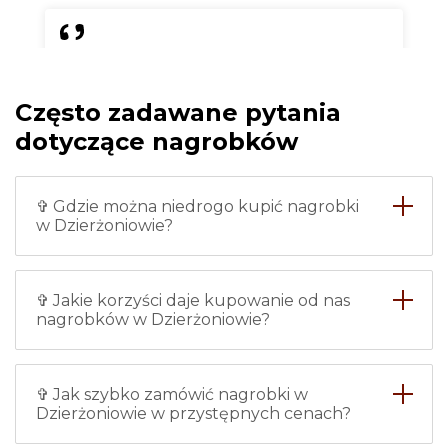
Chciałam zrobić nowy nagrobek
dla babci i w tej firmie
Często zadawane pytania
zamówiłam nagrobek w
Dzierżoniowie ze zdjęciem.
dotyczące nagrobków
Wszystko zostało zrobione
bardzo dokładnie i na czas, nie
mam żadnych zarzutów.
✞ Gdzie można niedrogo kupić nagrobki
Instalację również wykonywali
w Dzierżoniowie?
profesjonaliści, więc śmiało
polecam.
✞ Jakie korzyści daje kupowanie od nas
Maria
nagrobków w Dzierżoniowie?
✞ Jak szybko zamówić nagrobki w
Dzierżoniowie w przystępnych cenach?
Każdy z pracowników tej firmy -