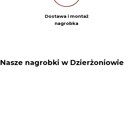
Dostawa i montaż
Twoje imię:
nagrobka
Telefon:
Nasze nagrobki w Dzierżoniowie
Twoje miasto
Twój e-mail
Sprawdź szczegóły zamówienia