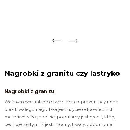
Klikając przycisk „Prześlij”, akceptuję ogólne warunki. Rozumiem,
że moje dane osobowe będą wykorzystywane zgodnie z polityką
prywatności, polityką plików cookie i podobnymi technologiami.
Nagrobki z granitu czy lastryko
Nagrobki z granitu
Ważnym warunkiem stworzenia reprezentacyjnego
oraz trwałego nagrobka jest użycie odpowiednich
materiałów. Najbardziej popularny jest granit, który
cechuje się tym, iż jest: mocny, trwały, odporny na