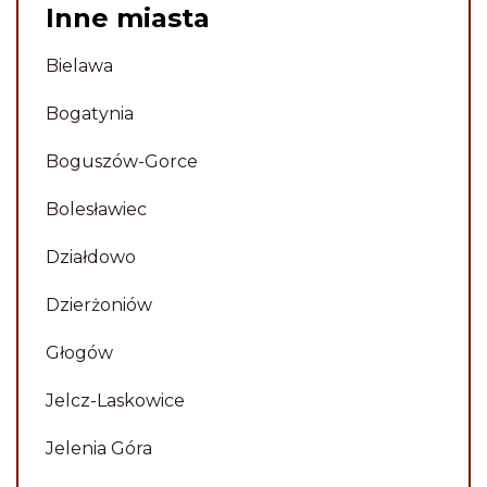
natomiast bardzo profesjonalne
Inne miasta
usługi, obsługa była miła i
wyrozumiała, jakość realizacji
Bielawa
pomnika - 10 na 10. Polecam.
Bogatynia
Piotr
Boguszów-Gorce
Bolesławiec
Działdowo
Dzierżoniów
Głogów
Jelcz-Laskowice
Jelenia Góra