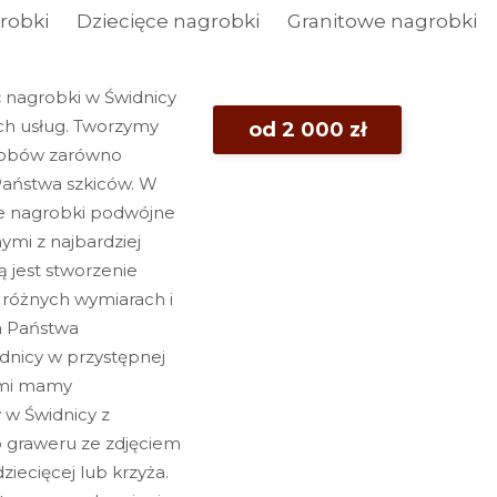
robki
Dziecięce nagrobki
Granitowe nagrobki
ć nagrobki w Świdnicy
ch usług. Tworzymy
od 2 000 zł
grobów zarówno
Państwa szkiców. W
ie nagrobki podwójne
nymi z najbardziej
ą jest stworzenie
 różnych wymiarach i
a Państwa
dnicy w przystępnej
nymi mamy
 w Świdnicy z
o graweru ze zdjęciem
ziecięcej lub krzyża.