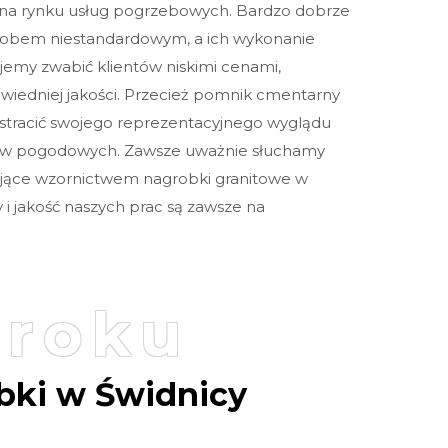
 na rynku usług pogrzebowych. Bardzo dobrze
yrobem niestandardowym, a ich wykonanie
Sprawdź szczegóły zamówienia
jemy zwabić klientów niskimi cenami,
wiedniej jakości. Przecież pomnik cmentarny
en stracić swojego reprezentacyjnego wyglądu
ów pogodowych. Zawsze uważnie słuchamy
jące wzornictwem nagrobki granitowe w
Klikając przycisk „Prześlij”, akceptuję ogólne warunki. Rozumiem, że moje
 i jakość naszych prac są zawsze na
dane osobowe będą wykorzystywane zgodnie z polityką prywatności,
polityką plików cookie i podobnymi technologiami.
kroku
bki w Świdnicy