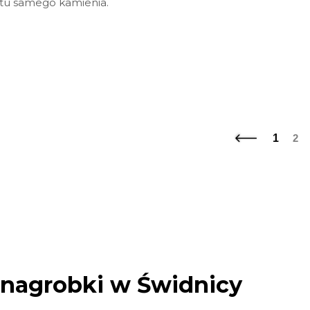
tu samego kamienia.
1
2
 nagrobki w Świdnicy