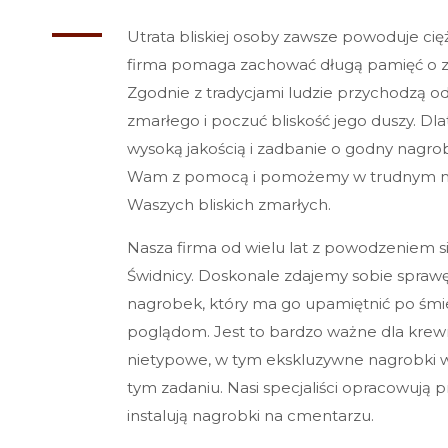
Utrata bliskiej osoby zawsze powoduje ci
firma pomaga zachować długą pamięć o zm
Zgodnie z tradycjami ludzie przychodzą 
zmarłego i poczuć bliskość jego duszy. D
wysoką jakością i zadbanie o godny nagr
Wam z pomocą i pomożemy w trudnym mo
Waszych bliskich zmarłych.
Nasza firma od wielu lat z powodzeniem si
Świdnicy. Doskonale zdajemy sobie sprawę,
nagrobek, który ma go upamiętnić po śmie
poglądom. Jest to bardzo ważne dla krewny
nietypowe, w tym ekskluzywne nagrobki
tym zadaniu. Nasi specjaliści opracowują pr
instalują nagrobki na cmentarzu.