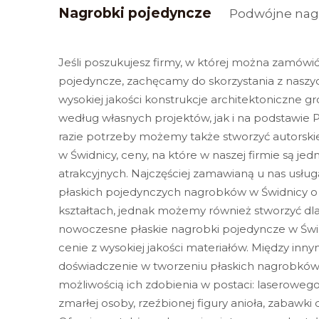
Nagrobki pojedyncze
Podwójne nag
Jeśli poszukujesz firmy, w której można zamówi
pojedyncze, zachęcamy do skorzystania z naszy
wysokiej jakości konstrukcje architektoniczne 
według własnych projektów, jak i na podstawie 
razie potrzeby możemy także stworzyć autorsk
w Świdnicy, ceny, na które w naszej firmie są jed
atrakcyjnych. Najczęściej zamawianą u nas usług
płaskich pojedynczych nagrobków w Świdnicy o
kształtach, jednak możemy również stworzyć dl
nowoczesne płaskie nagrobki pojedyncze w Świ
cenie z wysokiej jakości materiałów. Między in
doświadczenie w tworzeniu płaskich nagrobków
możliwością ich zdobienia w postaci: laseroweg
zmarłej osoby, rzeźbionej figury anioła, zabawki d