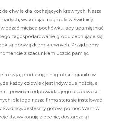
ężkie chwile dla kochających krewnych. Nasza
arłych, wykonując nagrobki w Świdnicy.
odwiedzać miejsca pochówku, aby upamiętniać
latego zagospodarowanie grobu cechujące się
obek są obowiązkiem krewnych. Przyjdziemy
mencie z szacunkiem uczcić pamięć
Twoje imię:
ę rozwija, produkując nagrobki z granitu w
Telefon:
 że każdy człowiek jest indywidualnością, a
rci, powinien odpowiadać jego osobowości i
ch, dlatego nasza firma stara się instalować
Twoje miasto
 w Świdnicy. Jesteśmy gotowi pomóc Wam w
ojekty, wykonują zlecenie, dostarczają i
Twój e-mail