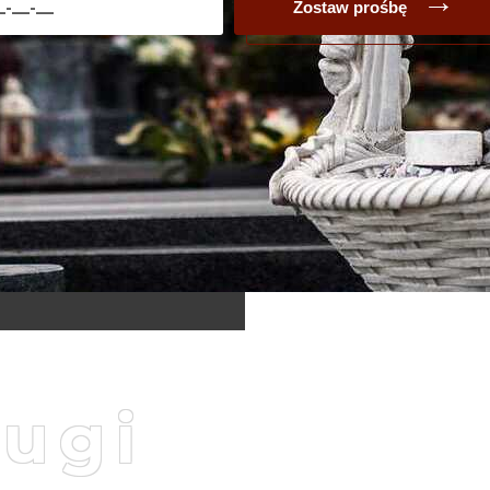
Zostaw prośbę
ługi