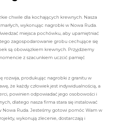
ężkie chwile dla kochających krewnych. Nasza
marłych, wykonując nagrobki w Nowa Ruda.
odwiedzać miejsca pochówku, aby upamiętniać
latego zagospodarowanie grobu cechujące się
obek są obowiązkiem krewnych. Przyjdziemy
Twoje imię:
mencie z szacunkiem uczcić pamięć
Telefon:
ę rozwija, produkując nagrobki z granitu w
ę, że każdy człowiek jest indywidualnością, a
rci, powinien odpowiadać jego osobowości i
Twoje miasto
ch, dlatego nasza firma stara się instalować
 w Nowa Ruda. Jesteśmy gotowi pomóc Wam w
ojekty, wykonują zlecenie, dostarczają i
Twój e-mail