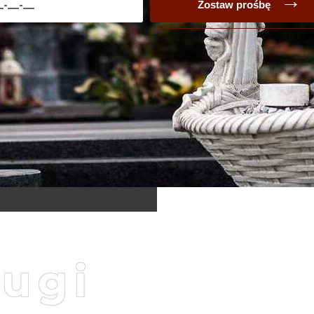
Zostaw prośbę
ługi