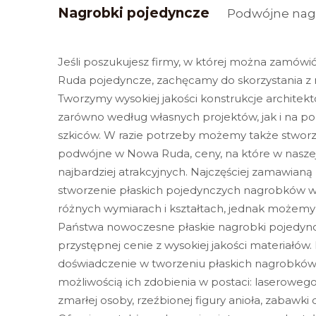
Nagrobki pojedyncze
Podwójne nag
Jeśli poszukujesz firmy, w której można zamów
Ruda pojedyncze, zachęcamy do skorzystania z 
Tworzymy wysokiej jakości konstrukcje archite
zarówno według własnych projektów, jak i na p
szkiców. W razie potrzeby możemy także stworz
podwójne w Nowa Ruda, ceny, na które w naszej 
najbardziej atrakcyjnych. Najczęściej zamawianą 
stworzenie płaskich pojedynczych nagrobków 
różnych wymiarach i kształtach, jednak możemy
Państwa nowoczesne płaskie nagrobki pojedy
przystępnej cenie z wysokiej jakości materiałó
doświadczenie w tworzeniu płaskich nagrobkó
możliwością ich zdobienia w postaci: laseroweg
zmarłej osoby, rzeźbionej figury anioła, zabawki d