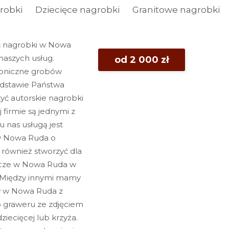
robki
Dziecięce nagrobki
Granitowe nagrobki
ić nagrobki w Nowa
naszych usług.
od 2 000 zł
ktoniczne grobów
odstawie Państwa
yć autorskie nagrobki
firmie są jednymi z
u nas usługą jest
w Nowa Ruda o
 również stworzyć dla
ncze w Nowa Ruda w
w. Między innymi mamy
w w Nowa Ruda z
o graweru ze zdjęciem
ziecięcej lub krzyża.