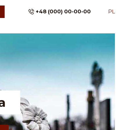
+48 (000) 00-00-00
PL
ą
a