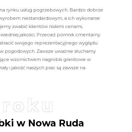
 na rynku usług pogrzebowych. Bardzo dobrze
Sprawdź szczegóły zamówienia
 wyrobem niestandardowym, a ich wykonanie
jemy zwabić klientów niskimi cenami,
wiedniej jakości. Przecież pomnik cmentarny
en stracić swojego reprezentacyjnego wyglądu
ów pogodowych. Zawsze uważnie słuchamy
jące wzornictwem nagrobki granitowe w
Klikając przycisk „Prześlij”, akceptuję ogólne warunki. Rozumiem, że moje
dane osobowe będą wykorzystywane zgodnie z polityką prywatności,
ały i jakość naszych prac są zawsze na
polityką plików cookie i podobnymi technologiami.
kroku
bki w Nowa Ruda