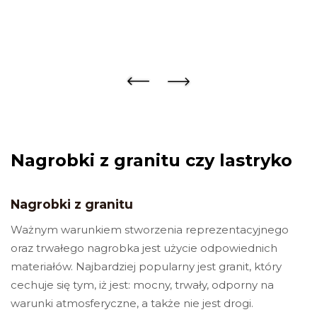
Twoje miasto
Twój e-mail
Nagrobki z granitu czy lastryko
Sprawdź szczegóły zamówienia
Nagrobki z granitu
Ważnym warunkiem stworzenia reprezentacyjnego
oraz trwałego nagrobka jest użycie odpowiednich
materiałów. Najbardziej popularny jest granit, który
Klikając przycisk „Prześlij”, akceptuję ogólne warunki. Rozumiem,
że moje dane osobowe będą wykorzystywane zgodnie z polityką
cechuje się tym, iż jest: mocny, trwały, odporny na
prywatności, polityką plików cookie i podobnymi technologiami.
warunki atmosferyczne, a także nie jest drogi.