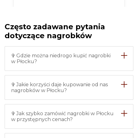
Chciałam zrobić nowy nagrobek
dla babci i w tej firmie
zamówiłam nagrobek w Płocku
Często zadawane pytania
ze zdjęciem. Wszystko zostało
zrobione bardzo dokładnie i na
dotyczące nagrobków
czas, nie mam żadnych zarzutów.
Instalację również wykonywali
profesjonaliści, więc śmiało
✞ Gdzie można niedrogo kupić nagrobki
polecam.
w Płocku?
Maria
✞ Jakie korzyści daje kupowanie od nas
nagrobków w Płocku?
✞ Jak szybko zamówić nagrobki w Płocku
Każdy z pracowników tej firmy -
w przystępnych cenach?
to specjalista z klasą. Uważnie
słuchają Twoich życzeń i
następnie dokładnie je realizują.