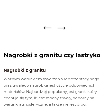
Telefon:
Twoje miasto
Twój e-mail
Nagrobki z granitu czy lastryko
Nagrobki z granitu
Sprawdź szczegóły zamówienia
Ważnym warunkiem stworzenia reprezentacyjnego
oraz trwałego nagrobka jest użycie odpowiednich
materiałów. Najbardziej popularny jest granit, który
cechuje się tym, iż jest: mocny, trwały, odporny na
warunki atmosferyczne, a także nie jest drogi.
Klikając przycisk „Prześlij”, akceptuję ogólne warunki. Rozumiem,