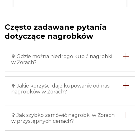
Chciałam zrobić nowy nagrobek
dla babci i w tej firmie
zamówiłam nagrobek w Żorach
Często zadawane pytania
ze zdjęciem. Wszystko zostało
zrobione bardzo dokładnie i na
dotyczące nagrobków
czas, nie mam żadnych zarzutów.
Instalację również wykonywali
profesjonaliści, więc śmiało
✞ Gdzie można niedrogo kupić nagrobki
polecam.
w Żorach?
Maria
✞ Jakie korzyści daje kupowanie od nas
nagrobków w Żorach?
✞ Jak szybko zamówić nagrobki w Żorach
Każdy z pracowników tej firmy -
w przystępnych cenach?
to specjalista z klasą. Uważnie
słuchają Twoich życzeń i
następnie dokładnie je realizują.