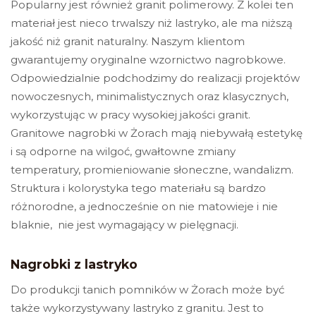
Popularny jest również granit polimerowy. Z kolei ten
że moje dane osobowe będą wykorzystywane zgodnie z polityką
prywatności, polityką plików cookie i podobnymi technologiami.
materiał jest nieco trwalszy niż lastryko, ale ma niższą
jakość niż granit naturalny.
Naszym klientom
gwarantujemy oryginalne wzornictwo nagrobkowe.
Odpowiedzialnie podchodzimy do realizacji projektów
nowoczesnych, minimalistycznych oraz klasycznych,
wykorzystując w pracy wysokiej jakości granit.
Granitowe nagrobki w Żorach
mają niebywałą estetykę
i są odporne na wilgoć, gwałtowne zmiany
temperatury, promieniowanie słoneczne, wandalizm.
Struktura i kolorystyka tego materiału są bardzo
różnorodne, a jednocześnie on nie matowieje i nie
blaknie, nie jest wymagający w pielęgnacji.
Nagrobki z lastryko
Do produkcji tanich pomników w Żorach może być
także wykorzystywany lastryko z granitu. Jest to