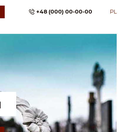
+48 (000) 00-00-00
PL
ą
u