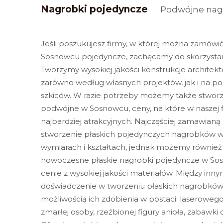
Nagrobki pojedyncze
Podwójne nag
Jeśli poszukujesz firmy, w której można zamówi
Sosnowcu pojedyncze, zachęcamy do skorzystani
Tworzymy wysokiej jakości konstrukcje archite
zarówno według własnych projektów, jak i na p
szkiców. W razie potrzeby możemy także stworz
podwójne w Sosnowcu, ceny, na które w naszej f
najbardziej atrakcyjnych. Najczęściej zamawianą 
stworzenie płaskich pojedynczych nagrobków 
wymiarach i kształtach, jednak możemy również
nowoczesne płaskie nagrobki pojedyncze w So
cenie z wysokiej jakości materiałów. Między in
doświadczenie w tworzeniu płaskich nagrobkó
możliwością ich zdobienia w postaci: laseroweg
zmarłej osoby, rzeźbionej figury anioła, zabawki d