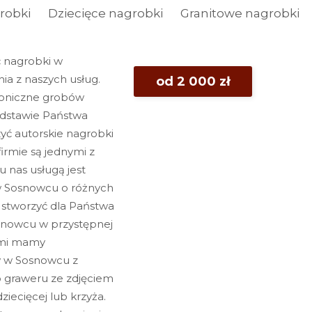
robki
Dziecięce nagrobki
Granitowe nagrobki
ć nagrobki w
a z naszych usług.
od 2 000 zł
ktoniczne grobów
odstawie Państwa
yć autorskie nagrobki
irmie są jednymi z
u nas usługą jest
w Sosnowcu o różnych
 stworzyć dla Państwa
snowcu w przystępnej
nymi mamy
w w Sosnowcu z
o graweru ze zdjęciem
ziecięcej lub krzyża.