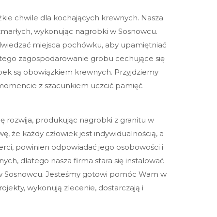
ężkie chwile dla kochających krewnych. Nasza
marłych, wykonując nagrobki w Sosnowcu.
odwiedzać miejsca pochówku, aby upamiętniać
latego zagospodarowanie grobu cechujące się
obek są obowiązkiem krewnych. Przyjdziemy
mencie z szacunkiem uczcić pamięć
Twoje imię:
ę rozwija, produkując nagrobki z granitu w
Telefon:
, że każdy człowiek jest indywidualnością, a
rci, powinien odpowiadać jego osobowości i
ch, dlatego nasza firma stara się instalować
Twoje miasto
 w Sosnowcu. Jesteśmy gotowi pomóc Wam w
ojekty, wykonują zlecenie, dostarczają i
Twój e-mail