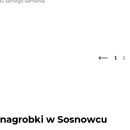
tu samego kamienia.
1
2
 nagrobki w Sosnowcu