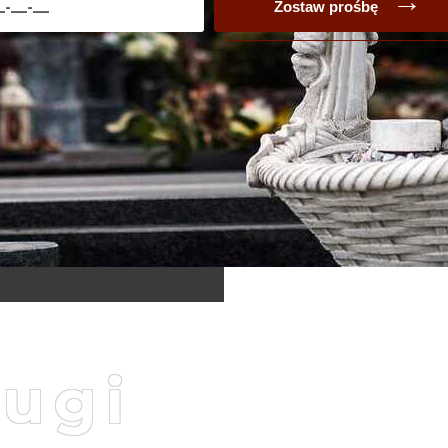
Zostaw prośbę
ługi