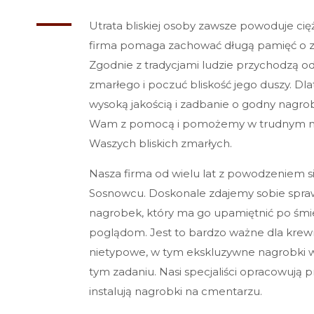
Utrata bliskiej osoby zawsze powoduje ci
firma pomaga zachować długą pamięć o z
Zgodnie z tradycjami ludzie przychodzą 
zmarłego i poczuć bliskość jego duszy. D
wysoką jakością i zadbanie o godny nagr
Wam z pomocą i pomożemy w trudnym mo
Waszych bliskich zmarłych.
Nasza firma od wielu lat z powodzeniem si
Sosnowcu. Doskonale zdajemy sobie sprawę
nagrobek, który ma go upamiętnić po śmie
poglądom. Jest to bardzo ważne dla krewny
nietypowe, w tym ekskluzywne nagrobki
tym zadaniu. Nasi specjaliści opracowują pr
instalują nagrobki na cmentarzu.