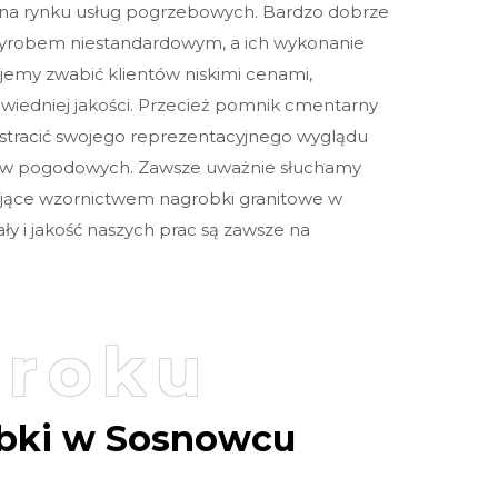
 na rynku usług pogrzebowych. Bardzo dobrze
yrobem niestandardowym, a ich wykonanie
Sprawdź szczegóły zamówienia
jemy zwabić klientów niskimi cenami,
wiedniej jakości. Przecież pomnik cmentarny
en stracić swojego reprezentacyjnego wyglądu
ów pogodowych. Zawsze uważnie słuchamy
jące wzornictwem nagrobki granitowe w
Klikając przycisk „Prześlij”, akceptuję ogólne warunki. Rozumiem, że moje
y i jakość naszych prac są zawsze na
dane osobowe będą wykorzystywane zgodnie z polityką prywatności,
polityką plików cookie i podobnymi technologiami.
kroku
bki w Sosnowcu