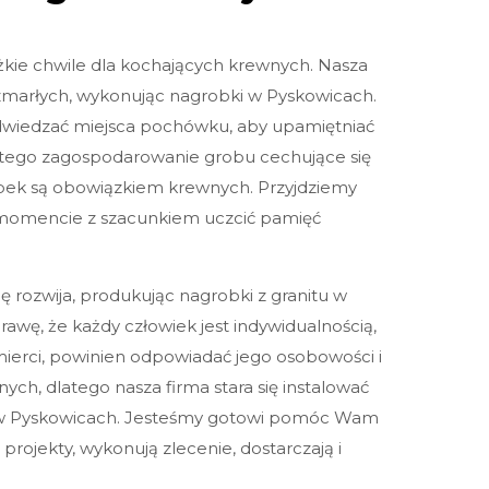
ężkie chwile dla kochających krewnych. Nasza
marłych, wykonując nagrobki w Pyskowicach.
odwiedzać miejsca pochówku, aby upamiętniać
latego zagospodarowanie grobu cechujące się
obek są obowiązkiem krewnych. Przyjdziemy
Twoje imię:
mencie z szacunkiem uczcić pamięć
Telefon:
ę rozwija, produkując nagrobki z granitu w
awę, że każdy człowiek jest indywidualnością,
ierci, powinien odpowiadać jego osobowości i
Twoje miasto
ch, dlatego nasza firma stara się instalować
 w Pyskowicach. Jesteśmy gotowi pomóc Wam
projekty, wykonują zlecenie, dostarczają i
Twój e-mail