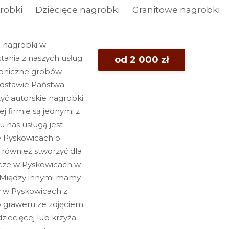
robki
Dziecięce nagrobki
Granitowe nagrobki
ć nagrobki w
ania z naszych usług.
od 2 000 zł
ktoniczne grobów
odstawie Państwa
yć autorskie nagrobki
j firmie są jednymi z
u nas usługą jest
w Pyskowicach o
 również stworzyć dla
cze w Pyskowicach w
w. Między innymi mamy
 w Pyskowicach z
o graweru ze zdjęciem
ziecięcej lub krzyża.