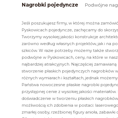
Nagrobki pojedyncze
Podwójne nag
Jeśli poszukujesz firmy, w której można zamówi
Pyskowicach pojedyncze, zachęcamy do skorzyst
Tworzymy wysokiej jakości konstrukcje archite
zarówno według własnych projektów, jak i na p
szkiców. W razie potrzeby możemy także stworz
podwójne w Pyskowicach, ceny, na które w nasze
najbardziej atrakcyjnych. Najczęściej zamawianą 
stworzenie płaskich pojedynczych nagrobków 
różnych wymiarach i kształtach, jednak możemy
Państwa nowoczesne płaskie nagrobki pojedyn
przystępnej cenie z wysokiej jakości materiałó
doświadczenie w tworzeniu płaskich nagrobków
możliwością ich zdobienia w postaci: laseroweg
zmarłej osoby, rzeźbionej figury anioła, zabawki d