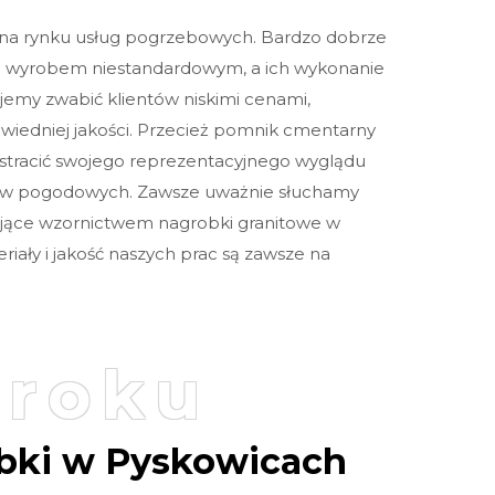
 na rynku usług pogrzebowych. Bardzo dobrze
Sprawdź szczegóły zamówienia
ą wyrobem niestandardowym, a ich wykonanie
jemy zwabić klientów niskimi cenami,
wiedniej jakości. Przecież pomnik cmentarny
en stracić swojego reprezentacyjnego wyglądu
ów pogodowych. Zawsze uważnie słuchamy
jące wzornictwem nagrobki granitowe w
Klikając przycisk „Prześlij”, akceptuję ogólne warunki. Rozumiem, że moje
dane osobowe będą wykorzystywane zgodnie z polityką prywatności,
iały i jakość naszych prac są zawsze na
polityką plików cookie i podobnymi technologiami.
kroku
bki w Pyskowicach