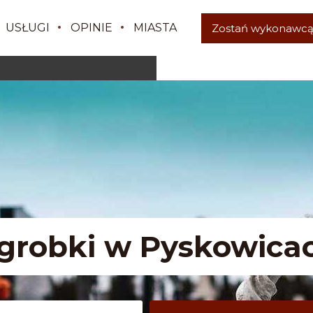
USŁUGI
OPINIE
MIASTA
Zostań wykonawc
grobki w Pyskowica