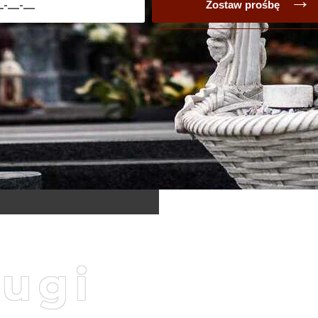
Zostaw prośbę
ługi