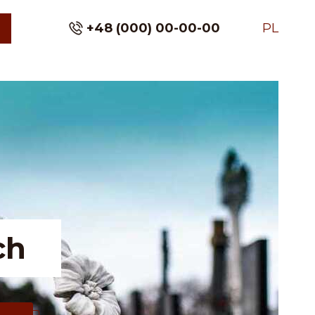
+48 (000) 00-00-00
PL
ą
ch