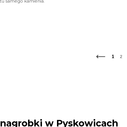
tu samego kamienia.
1
2
 nagrobki w Pyskowicach